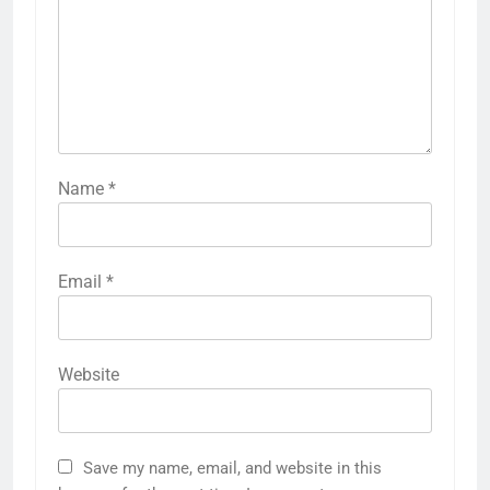
Name
*
Email
*
Website
Save my name, email, and website in this