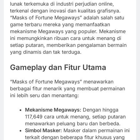
iSoftBet adalah salah satu pengembang perangkat
lunak terkemuka di industri perjudian online,
terkenal dengan inovasi dan kualitas grafisnya.
“Masks of Fortune Megaways” adalah salah satu
game terbaru mereka yang memanfaatkan
mekanisme Megaways yang populer. Mekanisme
ini memungkinkan ribuan cara untuk menang di
setiap putaran, memberikan pengalaman bermain
yang dinamis dan tak terduga.
Gameplay dan Fitur Utama
“Masks of Fortune Megaways” menawarkan
berbagai fitur menarik yang membuat permainan
ini lebih seru dan menantang:
Mekanisme Megaways:
Dengan hingga
117,649 cara untuk menang, setiap putaran
menawarkan peluang baru dan berbeda.
Simbol Masker:
Masker dalam permainan ini