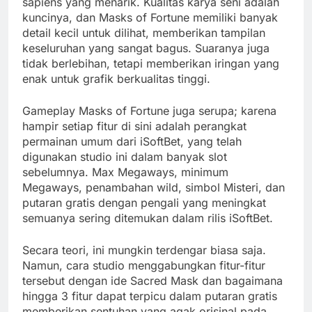
sapiens yang menarik. Kualitas karya seni adalah
kuncinya, dan Masks of Fortune memiliki banyak
detail kecil untuk dilihat, memberikan tampilan
keseluruhan yang sangat bagus. Suaranya juga
tidak berlebihan, tetapi memberikan iringan yang
enak untuk grafik berkualitas tinggi.
Gameplay Masks of Fortune juga serupa; karena
hampir setiap fitur di sini adalah perangkat
permainan umum dari iSoftBet, yang telah
digunakan studio ini dalam banyak slot
sebelumnya. Max Megaways, minimum
Megaways, penambahan wild, simbol Misteri, dan
putaran gratis dengan pengali yang meningkat
semuanya sering ditemukan dalam rilis iSoftBet.
Secara teori, ini mungkin terdengar biasa saja.
Namun, cara studio menggabungkan fitur-fitur
tersebut dengan ide Sacred Mask dan bagaimana
hingga 3 fitur dapat terpicu dalam putaran gratis