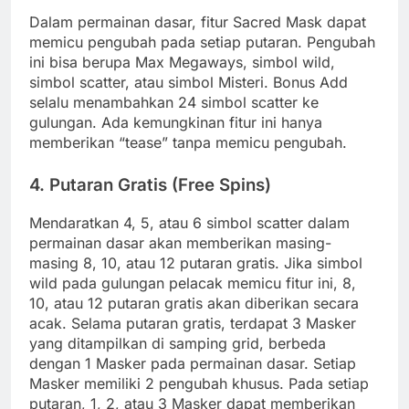
3. Fitur Sacred Mask
Dalam permainan dasar, fitur Sacred Mask dapat
memicu pengubah pada setiap putaran. Pengubah
ini bisa berupa Max Megaways, simbol wild,
simbol scatter, atau simbol Misteri. Bonus Add
selalu menambahkan 24 simbol scatter ke
gulungan. Ada kemungkinan fitur ini hanya
memberikan “tease” tanpa memicu pengubah.
4. Putaran Gratis (Free Spins)
Mendaratkan 4, 5, atau 6 simbol scatter dalam
permainan dasar akan memberikan masing-
masing 8, 10, atau 12 putaran gratis. Jika simbol
wild pada gulungan pelacak memicu fitur ini, 8,
10, atau 12 putaran gratis akan diberikan secara
acak. Selama putaran gratis, terdapat 3 Masker
yang ditampilkan di samping grid, berbeda
dengan 1 Masker pada permainan dasar. Setiap
Masker memiliki 2 pengubah khusus. Pada setiap