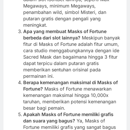
dalam slot iSoftBet lainnya, seperti Max
Megaways, minimum Megaways,
penambahan wild, simbol Misteri, dan
putaran gratis dengan pengali yang
meningkat.
Apa yang membuat Masks of Fortune
berbeda dari slot lainnya?
Meskipun banyak
fitur di Masks of Fortune adalah fitur umum,
cara studio menggabungkannya dengan ide
Sacred Mask dan bagaimana hingga 3 fitur
dapat terpicu dalam putaran gratis
memberikan sentuhan orisinal pada
permainan ini.
Berapa kemenangan maksimal di Masks of
Fortune?
Masks of Fortune menawarkan
kemenangan maksimal hingga 10,000x
taruhan, memberikan potensi kemenangan
besar bagi pemain.
Apakah Masks of Fortune memiliki grafis
dan suara yang bagus?
Ya, Masks of