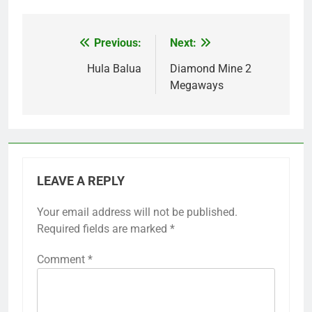
Slot Masks of Fortune Megaways
Previous:
Next:
Post
navigation
Hula Balua
Diamond Mine 2
Megaways
LEAVE A REPLY
Your email address will not be published.
Required fields are marked
*
Comment
*