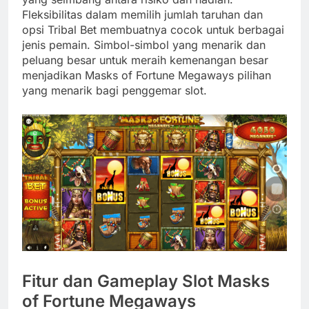
yang seimbang antara risiko dan hadiah.
Fleksibilitas dalam memilih jumlah taruhan dan
opsi Tribal Bet membuatnya cocok untuk berbagai
jenis pemain. Simbol-simbol yang menarik dan
peluang besar untuk meraih kemenangan besar
menjadikan Masks of Fortune Megaways pilihan
yang menarik bagi penggemar slot.
Fitur dan Gameplay Slot Masks