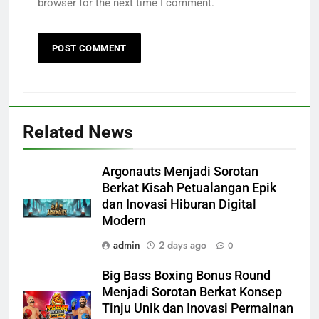
browser for the next time I comment.
Related News
Argonauts Menjadi Sorotan
Berkat Kisah Petualangan Epik
dan Inovasi Hiburan Digital
Modern
admin
2 days ago
0
Big Bass Boxing Bonus Round
Menjadi Sorotan Berkat Konsep