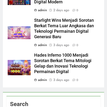
Tinju Unik dan Inovasi Permainan
Digital Modern
admin
2 days ago
0
Starlight Wins Menjadi Sorotan
Berkat Tema Luar Angkasa dan
Teknologi Permainan Digital
Generasi Baru
admin
3 days ago
0
Hades Inferno 1000 Menjadi
Sorotan Berkat Tema Mitologi
Gelap dan Inovasi Teknologi
Permainan Digital
admin
3 days ago
0