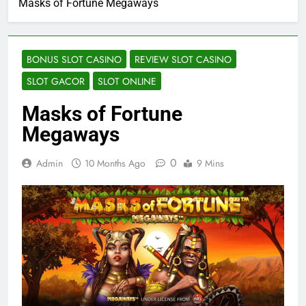
Masks of Fortune Megaways
BONUS SLOT CASINO
REVIEW SLOT CASINO
SLOT GACOR
SLOT ONLINE
Masks of Fortune
Megaways
0
Admin
10 Months Ago
9 Mins