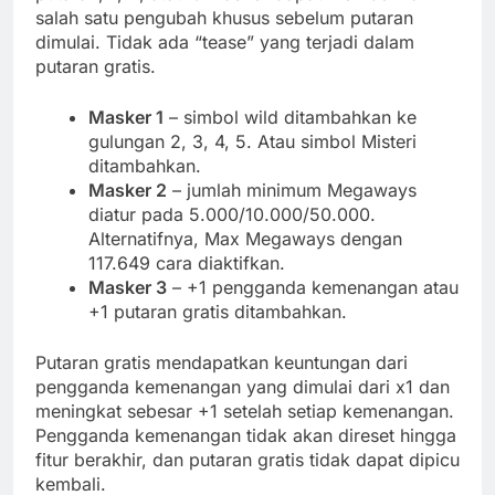
putaran, 1, 2, atau 3 Masker dapat memberikan
salah satu pengubah khusus sebelum putaran
dimulai. Tidak ada “tease” yang terjadi dalam
putaran gratis.
Masker 1
– simbol wild ditambahkan ke
gulungan 2, 3, 4, 5. Atau simbol Misteri
ditambahkan.
Masker 2
– jumlah minimum Megaways
diatur pada 5.000/10.000/50.000.
Alternatifnya, Max Megaways dengan
117.649 cara diaktifkan.
Masker 3
– +1 pengganda kemenangan atau
+1 putaran gratis ditambahkan.
Putaran gratis mendapatkan keuntungan dari
pengganda kemenangan yang dimulai dari x1 dan
meningkat sebesar +1 setelah setiap kemenangan.
Pengganda kemenangan tidak akan direset hingga
fitur berakhir, dan putaran gratis tidak dapat dipicu