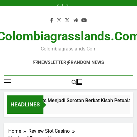
Skip
Menjadi
Berkat
Bonus
Sorotan
Menjadi
Berkat
Bonus
Menjadi
1000
Sorotan
Kisah
Round
Berkat
Sorotan
Kisah
Round
Sorotan
Menjadi
to
Berkat
Petualangan
Menjadi
Tema
Berkat
Petualangan
Menjadi
Berkat
Sorotan
content
Tema
Epik
Sorotan
Luar
Tema
Epik
Sorotan
Tema
Berkat
Mitologi
dan
Berkat
Angkasa
Mitologi
dan
Berkat
Luar
Tema
Gelap
Inovasi
Konsep
dan
Gelap
Inovasi
Konsep
Angkasa
Mitologi
dan
Hiburan
Tinju
Teknologi
dan
Hiburan
Tinju
dan
Gelap
Colombiagrasslands.co
Inovasi
Digital
Unik
Permainan
Inovasi
Digital
Unik
Teknologi
dan
Teknologi
Modern
dan
Digital
Teknologi
Modern
dan
Permainan
Inovasi
Permainan
Inovasi
Generasi
Permainan
Inovasi
Digital
Teknologi
Digital
Permainan
Baru
Digital
Permainan
Generasi
Permainan
Colombiagrasslands.com
Digital
Digital
Baru
Digital
Modern
Modern
NEWSLETTER
RANDOM NEWS
Argonauts Menjadi Sorotan Berkat Kisah Petualangan Epi
HEADLINES
2 Days Ago
Home
Review Slot Casino