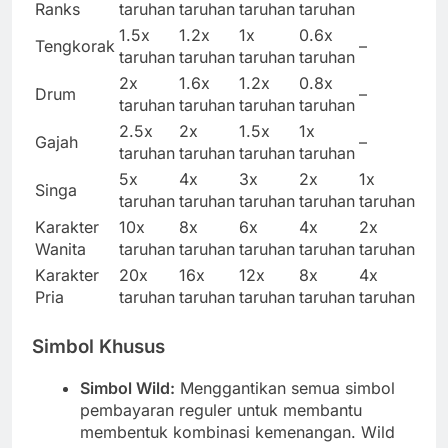
J-A Card
0.5x
0.4x
0.3x
0.2x
–
Ranks
taruhan
taruhan
taruhan
taruhan
1.5x
1.2x
1x
0.6x
Tengkorak
–
taruhan
taruhan
taruhan
taruhan
2x
1.6x
1.2x
0.8x
Drum
–
taruhan
taruhan
taruhan
taruhan
2.5x
2x
1.5x
1x
Gajah
–
taruhan
taruhan
taruhan
taruhan
5x
4x
3x
2x
1x
Singa
taruhan
taruhan
taruhan
taruhan
taruhan
Karakter
10x
8x
6x
4x
2x
Wanita
taruhan
taruhan
taruhan
taruhan
taruhan
Karakter
20x
16x
12x
8x
4x
Pria
taruhan
taruhan
taruhan
taruhan
taruhan
Simbol Khusus
Simbol Wild:
Menggantikan semua simbol
pembayaran reguler untuk membantu