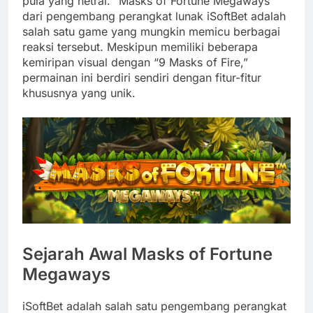
pula yang netral. “Masks of Fortune Megaways”
dari pengembang perangkat lunak iSoftBet adalah
salah satu game yang mungkin memicu berbagai
reaksi tersebut. Meskipun memiliki beberapa
kemiripan visual dengan “9 Masks of Fire,”
permainan ini berdiri sendiri dengan fitur-fitur
khususnya yang unik.
Sejarah Awal Masks of Fortune
Megaways