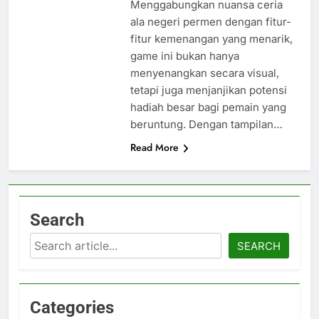
Menggabungkan nuansa ceria
ala negeri permen dengan fitur-
fitur kemenangan yang menarik,
game ini bukan hanya
menyenangkan secara visual,
tetapi juga menjanjikan potensi
hadiah besar bagi pemain yang
beruntung. Dengan tampilan…
Read More
Search
Search
SEARCH
Categories