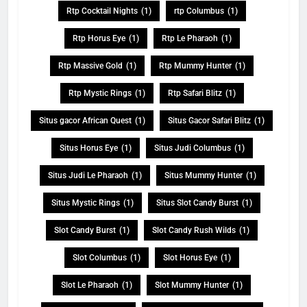
Rtp Cocktail Nights
(1)
rtp Columbus
(1)
Rtp Horus Eye
(1)
Rtp Le Pharaoh
(1)
Rtp Massive Gold
(1)
Rtp Mummy Hunter
(1)
Rtp Mystic Rings
(1)
Rtp Safari Blitz
(1)
Situs gacor African Quest
(1)
Situs Gacor Safari Blitz
(1)
Situs Horus Eye
(1)
Situs Judi Columbus
(1)
Situs Judi Le Pharaoh
(1)
Situs Mummy Hunter
(1)
Situs Mystic Rings
(1)
Situs Slot Candy Burst
(1)
Slot Candy Burst
(1)
Slot Candy Rush Wilds
(1)
Slot Columbus
(1)
Slot Horus Eye
(1)
Slot Le Pharaoh
(1)
Slot Mummy Hunter
(1)