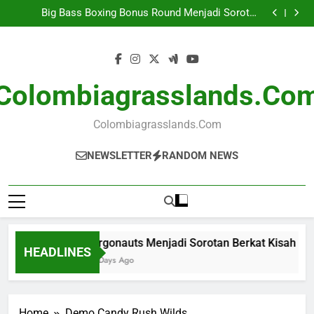
Argonauts Menjadi Sorotan Berkat Kisah Petualangan
Skip
Digital
Epik dan Inovasi Hiburan Digital Modern
Big Bass Boxing Bonus Round Menjadi Sorotan
to
Berkat Konsep Tinju Unik dan Inovasi Permainan
Starlight Wins Menjadi Sorotan Berkat Tema Luar
Digital Modern
Angkasa dan Teknologi Permainan Digital Generasi
Hades Inferno 1000 Menjadi Sorotan Berkat Tema
content
Baru
Mitologi Gelap dan Inovasi Teknologi Permainan
Argonauts Menjadi Sorotan Berkat Kisah Petualangan
Digital
Epik dan Inovasi Hiburan Digital Modern
Big Bass Boxing Bonus Round Menjadi Sorotan
Berkat Konsep Tinju Unik dan Inovasi Permainan
Starlight Wins Menjadi Sorotan Berkat Tema Luar
Colombiagrasslands.co
Digital Modern
Angkasa dan Teknologi Permainan Digital Generasi
Hades Inferno 1000 Menjadi Sorotan Berkat Tema
Baru
Mitologi Gelap dan Inovasi Teknologi Permainan
Digital
Colombiagrasslands.com
NEWSLETTER
RANDOM NEWS
Argonauts Menjadi Sorotan Berkat Kisah Petu
HEADLINES
2 Days Ago
Home
Demo Candy Rush Wilds