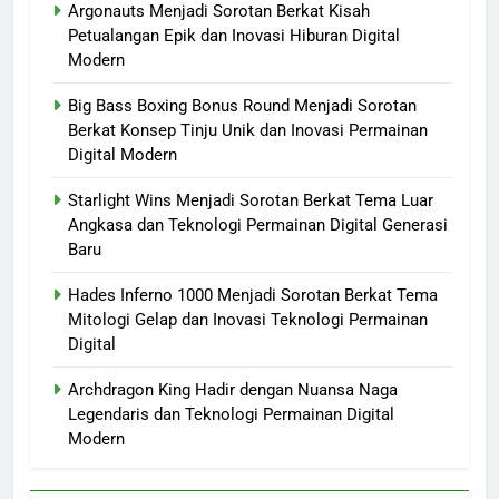
Argonauts Menjadi Sorotan Berkat Kisah
Petualangan Epik dan Inovasi Hiburan Digital
Modern
Big Bass Boxing Bonus Round Menjadi Sorotan
Berkat Konsep Tinju Unik dan Inovasi Permainan
Digital Modern
Starlight Wins Menjadi Sorotan Berkat Tema Luar
Angkasa dan Teknologi Permainan Digital Generasi
Baru
Hades Inferno 1000 Menjadi Sorotan Berkat Tema
Mitologi Gelap dan Inovasi Teknologi Permainan
Digital
Archdragon King Hadir dengan Nuansa Naga
Legendaris dan Teknologi Permainan Digital
Modern