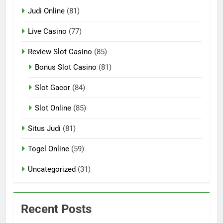
Judi Online
(81)
Live Casino
(77)
Review Slot Casino
(85)
Bonus Slot Casino
(81)
Slot Gacor
(84)
Slot Online
(85)
Situs Judi
(81)
Togel Online
(59)
Uncategorized
(31)
Recent Posts