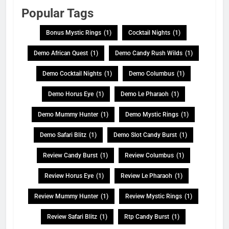
Popular Tags
Bonus Mystic Rings
(1)
Cocktail Nights
(1)
Demo African Quest
(1)
Demo Candy Rush Wilds
(1)
Demo Cocktail Nights
(1)
Demo Columbus
(1)
Demo Horus Eye
(1)
Demo Le Pharaoh
(1)
Demo Mummy Hunter
(1)
Demo Mystic Rings
(1)
Demo Safari Blitz
(1)
Demo Slot Candy Burst
(1)
Review Candy Burst
(1)
Review Columbus
(1)
Review Horus Eye
(1)
Review Le Pharaoh
(1)
Review Mummy Hunter
(1)
Review Mystic Rings
(1)
Review Safari Blitz
(1)
Rtp Candy Burst
(1)