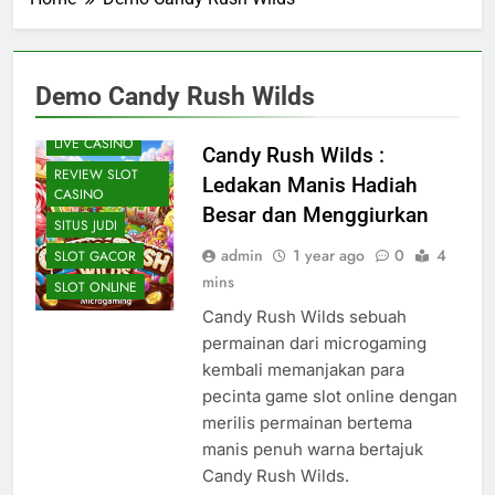
Demo Candy Rush Wilds
LIVE CASINO
Candy Rush Wilds :
REVIEW SLOT
Ledakan Manis Hadiah
CASINO
Besar dan Menggiurkan
SITUS JUDI
admin
1 year ago
0
4
SLOT GACOR
mins
SLOT ONLINE
Candy Rush Wilds sebuah
permainan dari microgaming
kembali memanjakan para
pecinta game slot online dengan
merilis permainan bertema
manis penuh warna bertajuk
Candy Rush Wilds.