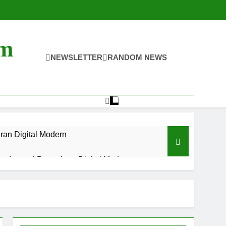
om
NEWSLETTER
RANDOM NEWS
ran Digital Modern
n Inovasi Permainan Digital Modern
rmainan Digital Generasi Baru
i Teknologi Permainan Digital