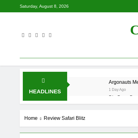
Skip
Saturday, August 8, 2026
to
content
C
Argonauts Me
1 Day Ago
HEADLINES
Big Bass Box
1 Day Ago
Starlight Wi
Home
Review Safari Blitz
2 Days Ago
Hades Infern
2 Days Ago