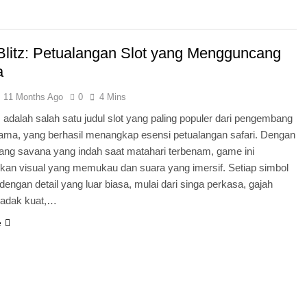
ing Hadir dengan Nuansa Naga Legendaris dan Teknologi Per
adir dengan Tema Predator Laut Modern dan Teknologi Permaina
 Blitz: Petualangan Slot yang Mengguncang
a
njadi Sorotan Berkat Tema Misterius dan Teknologi Permainan D
11 Months Ago
0
4 Mins
 Fury Menjadi Sorotan Berkat Tema Laut Nusantara dan Teknol
tz adalah salah satu judul slot yang paling populer dari pengembang
ama, yang berhasil menangkap esensi petualangan safari. Dengan
Menjadi Sorotan Berkat Tema Tengkorak Fantasi dan Teknologi 
kang savana yang indah saat matahari terbenam, game ini
kan visual yang memukau dan suara yang imersif. Setiap simbol
ls Menjadi Sorotan Berkat Tema Lokomotif Klasik dan Teknolog
dengan detail yang luar biasa, mulai dari singa perkasa, gajah
badak kuat,…
e