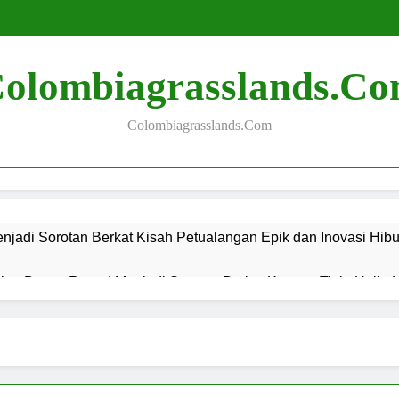
olombiagrasslands.c
Colombiagrasslands.com
njadi Sorotan Berkat Kisah Petualangan Epik dan Inovasi Hibu
ing Bonus Round Menjadi Sorotan Berkat Konsep Tinju Unik da
ns Menjadi Sorotan Berkat Tema Luar Angkasa dan Teknologi Pe
o 1000 Menjadi Sorotan Berkat Tema Mitologi Gelap dan Inovas