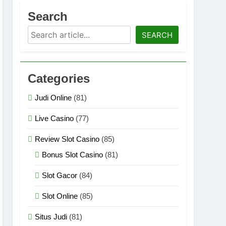
mainan Digital Modern
Search
Search
n Digital Berkualitas Tinggi
SEARCH
igital Modern
Categories
ogi Permainan Digital Modern
Judi Online
(81)
Permainan Digital Modern
Live Casino
(77)
i Permainan Digital Modern
Review Slot Casino
(85)
Bonus Slot Casino
(81)
Slot Gacor
(84)
Slot Online
(85)
Situs Judi
(81)