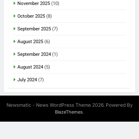
November 2025
(10)
October 2025
(8)
September 2025
(7)
August 2025
(6)
September 2024
(1)
August 2024
(5)
July 2024
(7)
Newsmatic - News WordPress Theme 2026. Powered By
.
BlazeThemes