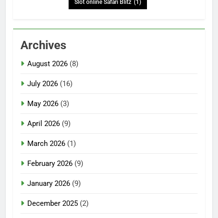
Slot online Safari Blitz
(1)
Archives
August 2026
(8)
July 2026
(16)
May 2026
(3)
April 2026
(9)
March 2026
(1)
February 2026
(9)
January 2026
(9)
December 2025
(2)