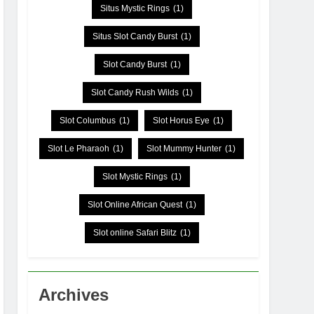
Situs Mystic Rings
(1)
Situs Slot Candy Burst
(1)
Slot Candy Burst
(1)
Slot Candy Rush Wilds
(1)
Slot Columbus
(1)
Slot Horus Eye
(1)
Slot Le Pharaoh
(1)
Slot Mummy Hunter
(1)
Slot Mystic Rings
(1)
Slot Online African Quest
(1)
Slot online Safari Blitz
(1)
Archives