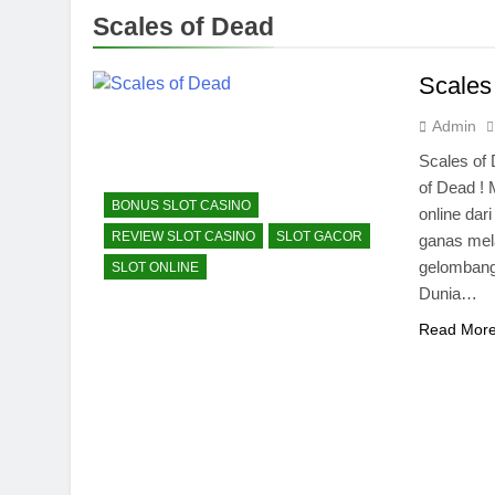
Archdragon K
Scales of Dead
4 Days Ago
Shark Boss H
Scales
4 Days Ago
Admin
Cult Slot Me
1 Week Ago
Scales of
Kadita Ocean
of Dead !
BONUS SLOT CASINO
online da
1 Week Ago
REVIEW SLOT CASINO
SLOT GACOR
Wild Skullz 
ganas mel
gelombang 
SLOT ONLINE
2 Weeks Ago
Dunia…
Steamin’ Ree
2 Weeks Ago
Read Mor