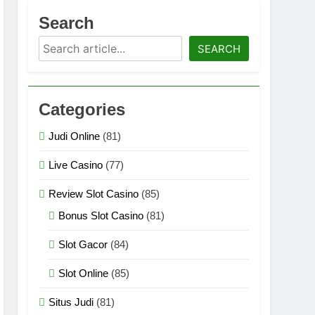
mainan Digital Modern
Search
Search
n Digital Berkualitas Tinggi
SEARCH
igital Modern
Categories
ogi Permainan Digital Modern
Judi Online
(81)
Permainan Digital Modern
Live Casino
(77)
i Permainan Digital Modern
Review Slot Casino
(85)
Bonus Slot Casino
(81)
Slot Gacor
(84)
Slot Online
(85)
Situs Judi
(81)