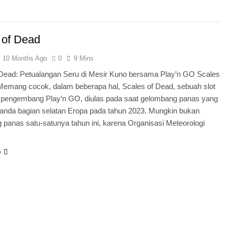
ing Hadir dengan Nuansa Naga Legendaris dan Teknologi Per
adir dengan Tema Predator Laut Modern dan Teknologi Permaina
 of Dead
10 Months Ago
0
9 Mins
njadi Sorotan Berkat Tema Misterius dan Teknologi Permainan D
 Dead: Petualangan Seru di Mesir Kuno bersama Play’n GO Scales
 Fury Menjadi Sorotan Berkat Tema Laut Nusantara dan Teknol
 Memang cocok, dalam beberapa hal, Scales of Dead, sebuah slot
ri pengembang Play’n GO, diulas pada saat gelombang panas yang
Menjadi Sorotan Berkat Tema Tengkorak Fantasi dan Teknologi 
anda bagian selatan Eropa pada tahun 2023. Mungkin bukan
panas satu-satunya tahun ini, karena Organisasi Meteorologi
ls Menjadi Sorotan Berkat Tema Lokomotif Klasik dan Teknolog
e