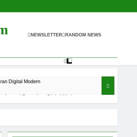
om
NEWSLETTER
RANDOM NEWS
ran Digital Modern
n Inovasi Permainan Digital Modern
rmainan Digital Generasi Baru
i Teknologi Permainan Digital