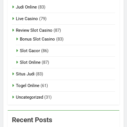
Judi Online
(83)
Live Casino
(79)
Review Slot Casino
(87)
Bonus Slot Casino
(83)
Slot Gacor
(86)
Slot Online
(87)
Situs Judi
(83)
Togel Online
(61)
Uncategorized
(31)
Recent Posts