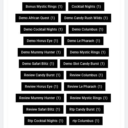
Bonus Mystic Rings
(1)
Cocktail Nights
(1)
Demo African Quest
(1)
Demo Candy Rush Wilds
(1)
Demo Cocktail Nights
(1)
Demo Columbus
(1)
Demo Horus Eye
(1)
Demo Le Pharaoh
(1)
Demo Mummy Hunter
(1)
Demo Mystic Rings
(1)
Demo Safari Blitz
(1)
Demo Slot Candy Burst
(1)
Review Candy Burst
(1)
Review Columbus
(1)
Review Horus Eye
(1)
Review Le Pharaoh
(1)
Review Mummy Hunter
(1)
Review Mystic Rings
(1)
Review Safari Blitz
(1)
Rtp Candy Burst
(1)
Rtp Cocktail Nights
(1)
rtp Columbus
(1)