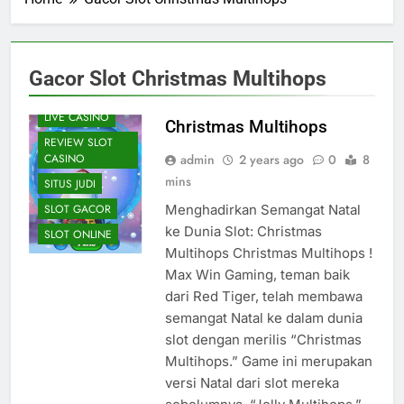
BONUS SLOT
CASINO
Gacor Slot Christmas Multihops
JUDI ONLINE
LIVE CASINO
Christmas Multihops
REVIEW SLOT
CASINO
admin
2 years ago
0
8
mins
SITUS JUDI
SLOT GACOR
Menghadirkan Semangat Natal
ke Dunia Slot: Christmas
SLOT ONLINE
Multihops Christmas Multihops !
Max Win Gaming, teman baik
dari Red Tiger, telah membawa
semangat Natal ke dalam dunia
slot dengan merilis “Christmas
Multihops.” Game ini merupakan
versi Natal dari slot mereka