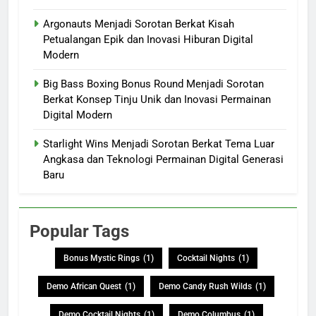
Argonauts Menjadi Sorotan Berkat Kisah
Petualangan Epik dan Inovasi Hiburan Digital
Modern
Big Bass Boxing Bonus Round Menjadi Sorotan
Berkat Konsep Tinju Unik dan Inovasi Permainan
Digital Modern
Starlight Wins Menjadi Sorotan Berkat Tema Luar
Angkasa dan Teknologi Permainan Digital Generasi
Baru
Popular Tags
Bonus Mystic Rings
(1)
Cocktail Nights
(1)
Demo African Quest
(1)
Demo Candy Rush Wilds
(1)
Demo Cocktail Nights
(1)
Demo Columbus
(1)