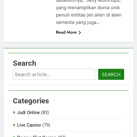
sebelumnya, “Jelly Multihops,”
yang menampilkan dunia unik
penuh entitas jeli alien di alam
semesta yang juga…
Read More
Search
Search
SEARCH
Categories
Judi Online
(83)
Live Casino
(79)