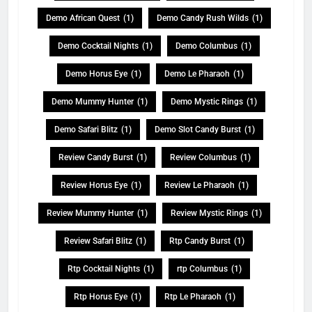
Demo African Quest
(1)
Demo Candy Rush Wilds
(1)
Demo Cocktail Nights
(1)
Demo Columbus
(1)
Demo Horus Eye
(1)
Demo Le Pharaoh
(1)
Demo Mummy Hunter
(1)
Demo Mystic Rings
(1)
Demo Safari Blitz
(1)
Demo Slot Candy Burst
(1)
Review Candy Burst
(1)
Review Columbus
(1)
Review Horus Eye
(1)
Review Le Pharaoh
(1)
Review Mummy Hunter
(1)
Review Mystic Rings
(1)
Review Safari Blitz
(1)
Rtp Candy Burst
(1)
Rtp Cocktail Nights
(1)
rtp Columbus
(1)
Rtp Horus Eye
(1)
Rtp Le Pharaoh
(1)