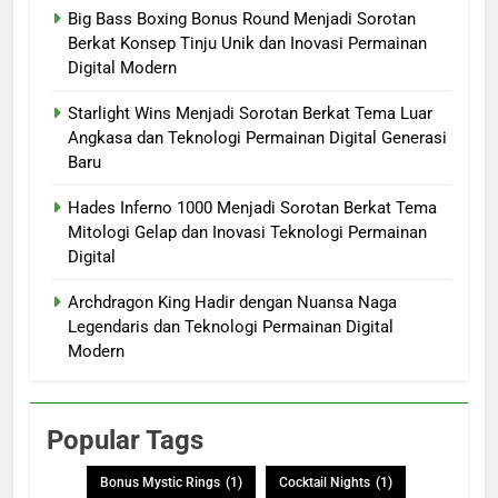
Big Bass Boxing Bonus Round Menjadi Sorotan
Berkat Konsep Tinju Unik dan Inovasi Permainan
Digital Modern
Starlight Wins Menjadi Sorotan Berkat Tema Luar
Angkasa dan Teknologi Permainan Digital Generasi
Baru
Hades Inferno 1000 Menjadi Sorotan Berkat Tema
Mitologi Gelap dan Inovasi Teknologi Permainan
Digital
Archdragon King Hadir dengan Nuansa Naga
Legendaris dan Teknologi Permainan Digital
Modern
Popular Tags
Bonus Mystic Rings
(1)
Cocktail Nights
(1)